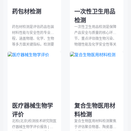
药包材检测
一次性卫生用品
检测
药包材检测是评估药品包装
一次性卫生用品检测是保障
材料性能与安全性的专业过
产品安全与质量的核心环
程，涵盖物理、化学、生物
节，重点评估微生物污染、
等多方面关键指标。检测要
物理性能及化学安全性等关
点包括密封完整性、机械强
键指标。检测过程严格遵循
度、化学溶出物、生物相容
国内外标准，涵盖细菌总
性及微生物限度等，确保材
数、吸收速率、皮肤刺激性
料符合法规要求，保障药品
等项目，确保产品符合卫生
质量稳定与患者安全。
要求，为用户健康提供可靠
依据。
医疗器械生物学
复合生物医用材
评价
料检测
北检(北京)检测技术研究院医
复合生物医用材料检测聚焦
疗器械生物学评价报告 | 检
于评估聚合物基、陶瓷基及