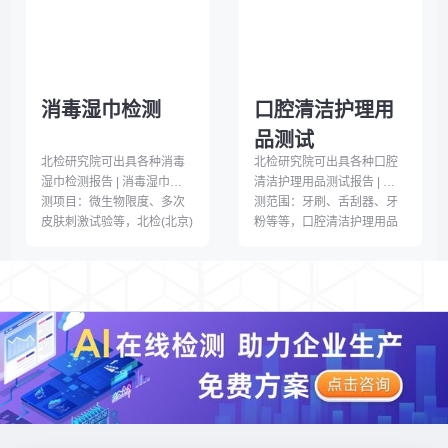
试标准为合作伙伴提供分析
测报告
服务
消毒湿巾检测
口腔清洁护理用
品测试
北检研究院可出具各种消毒
北检研究院可出具各种口腔
湿巾检测报告 | 消毒湿巾检
清洁护理用品测试报告 | 检
测项目：微生物限度、多次
测范围：牙刷、舌刮器、牙
皮肤刺激试验等，北检(北京)
粉等等，口腔清洁护理用品
检测技术研究院实验室可根
测试项目：抑菌除菌、美白
据T/ZZB 2340-2021等相应
功效测试等，北检(北京)检测
检测标准为合作伙伴提供分
技术研究院实验室可根据
析服务
QB/T 4159-2010 等相应检
测标准为合作伙伴提供分析
服务