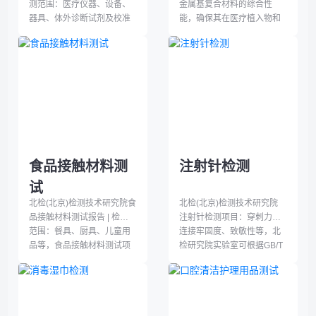
测范围：医疗仪器、设备、
金属基复合材料的综合性
器具、体外诊断试剂及校准
能，确保其在医疗植入物和
物等，医疗器械生物学评价
组织工程应用中的安全性和
项目：细胞毒性试验、材料
有效性。核心检测对象包括
化学表征、植入物局部反应
骨科植入物、心血管支架
试验等，北检院实验室可根
等，关键检测项目涵盖力学
据GB/T 16886.4-2003、
性能（如拉伸强度
GB/T 16886.10-2017等相应
≥50MPa）、生物相容性
医疗器械生物学评价标准为
（细胞存活率≥70%）、降解
合作伙伴提供分析服务
行为（质量损失率≤5%/
月）、表面特性（接触角
≤90°）、化学组成（杂质限
食品接触材料测
注射针检测
量如重金属≤0.1ppm）、热
试
稳定性（熔点偏差±2℃）、
疲劳寿命（循环次数≥10^6
北检(北京)检测技术研究院食
北检(北京)检测技术研究院
次）、粘接强度（剪切强度
品接触材料测试报告 | 检测
注射针检测项目：穿刺力、
≥10MPa）、腐蚀速率
范围：餐具、厨具、儿童用
连接牢固度、致敏性等，北
（≤0.01mm/年）及尺寸精度
品等，食品接触材料测试项
检研究院实验室可根据GB/T
（膨胀）
目：迁移量、撞击性、耐冷
1962.1-2015、GOST
热冲击试验等，北检院实验
25377-1982等相应注射针检
室可根据GB 31604.23-
测标准为合作伙伴提供分析
2016、GB/T 23296.20-
服务，检测周期：常规试验
2009等相应食品接触材料测
7-15个工作日出具注射针检