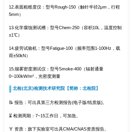
12.表面粗糙度仪：型号Rough-150（触针半径2μm，行程
5mm）
13.化学腐蚀测试槽：型号Chem-250（容积10L，温度控制
±1℃）
14.疲劳试验机：型号Fatigue-100（频率范围1-100Hz，载
荷±50kN）
15.烟雾密度测试仪：型号Smoke-400（辐射通量
0~100kW/m²，光密度测量
北检(北京)检测技术研究院【简称：北检院】
📝 报告：可出具第三方检测报告(电子版/纸质版)。
⏳ 检测周期：7~15工作日，可加急。
🏅 资质：旗下实验室可出具CMA/CNAS资质报告。