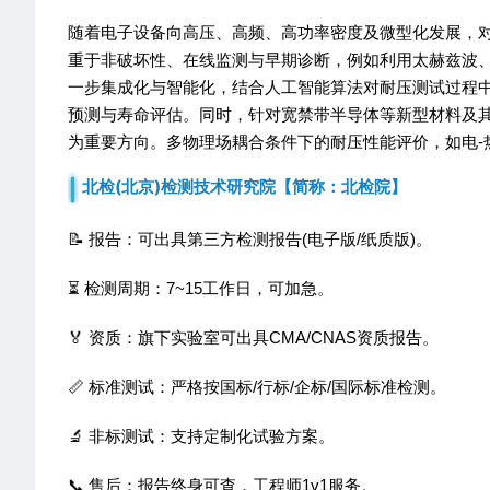
随着电子设备向高压、高频、高功率密度及微型化发展，
重于非破坏性、在线监测与早期诊断，例如利用太赫兹波
一步集成化与智能化，结合人工智能算法对耐压测试过程中
预测与寿命评估。同时，针对宽禁带半导体等新型材料及
为重要方向。多物理场耦合条件下的耐压性能评价，如电-
北检(北京)检测技术研究院【简称：北检院】
📝 报告：可出具第三方检测报告(电子版/纸质版)。
⏳ 检测周期：7~15工作日，可加急。
🏅 资质：旗下实验室可出具CMA/CNAS资质报告。
📏 标准测试：严格按国标/行标/企标/国际标准检测。
🔬 非标测试：支持定制化试验方案。
📞 售后：报告终身可查，工程师1v1服务。