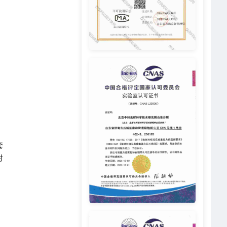
套
射
。