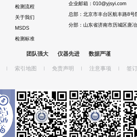
企业邮箱：010@yjsyi.com
检测流程
总部：北京市丰台区航丰路8号院
关于我们
分部：山东省济南市历城区唐冶
MSDS
检测标准
团队强大
仪器先进
数据严谨
索引地图
免责声明
注意事项
签