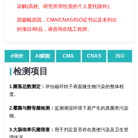
谅解(高校、研究所等性质的个人委托除外)。
因篇幅原因，CMA/CNAS/ISO证书以及未列出
的项目/样品，请咨询在线工程师。
☌询价
AI赋能
CMA
CNAS
ISO
检测项目
1.菌落总数测定：
评估磁环转子表面微生物污染的整体程
度。
2.霉菌与酵母菌检测：
监测潮湿环境下易产生的真菌类污染
物。
3.大肠埃希氏菌筛查：
用于判定是否存在粪便污染及卫生管
理状况。