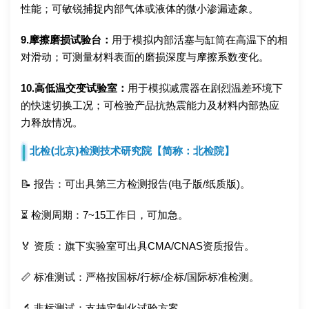
性能；可敏锐捕捉内部气体或液体的微小渗漏迹象。
9.摩擦磨损试验台：
用于模拟内部活塞与缸筒在高温下的相
对滑动；可测量材料表面的磨损深度与摩擦系数变化。
10.高低温交变试验室：
用于模拟减震器在剧烈温差环境下
的快速切换工况；可检验产品抗热震能力及材料内部热应
力释放情况。
北检(北京)检测技术研究院【简称：北检院】
📝 报告：可出具第三方检测报告(电子版/纸质版)。
⏳ 检测周期：7~15工作日，可加急。
🏅 资质：旗下实验室可出具CMA/CNAS资质报告。
📏 标准测试：严格按国标/行标/企标/国际标准检测。
🔬 非标测试：支持定制化试验方案。