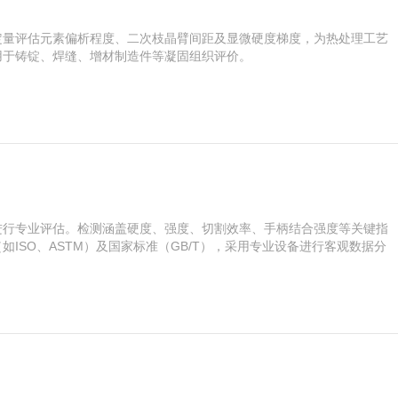
定量评估元素偏析程度、二次枝晶臂间距及显微硬度梯度，为热处理工艺
用于铸锭、焊缝、增材制造件等凝固组织评价。
进行专业评估。检测涵盖硬度、强度、切割效率、手柄结合强度等关键指
ISO、ASTM）及国家标准（GB/T），采用专业设备进行客观数据分