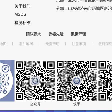
总部：北京市丰台区航丰路8号院
关于我们
分部：山东省济南市历城区唐冶
MSDS
检测标准
团队强大
仪器先进
数据严谨
地图
索引地图
免责声明
注意事项
签订保
快手
公众号