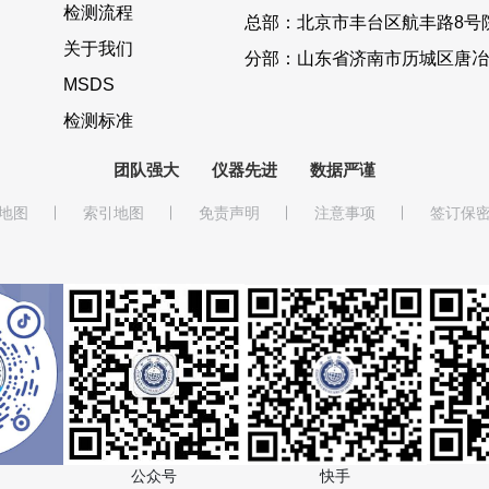
检测流程
总部：北京市丰台区航丰路8号院
关于我们
分部：山东省济南市历城区唐冶
MSDS
检测标准
团队强大
仪器先进
数据严谨
地图
索引地图
免责声明
注意事项
签订保
快手
公众号