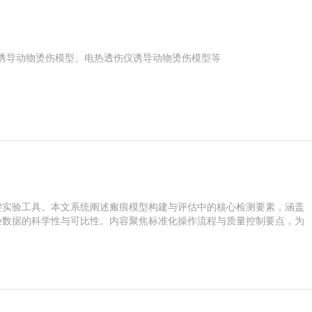
型：高温水浴诱导动物烫伤模型、电热透伤仪诱导动物烫伤模型等
键实验工具。本文系统阐述瘢痕模型构建与评估中的核心检测要素，涵盖
验数据的科学性与可比性。内容聚焦标准化操作流程与质量控制要点，为